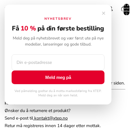
Totalt an
varer 
handleku
×
0
NYHETSBREV
Få
10 %
på din første bestilling
RETUR OG BYTTE
Meld deg på nyhetsbrevet og vær først ute på nye
modeller, lanseringer og gode tilbud.
BYTTE
Bytte av størrelse er alltid gratis.
Forutsetninger:
• Produktet er ubrukt og i original stand
Meld meg på
• Bestillingen ble gjennomført for mindre enn 30 dager siden.
Ved påmelding godtar du å motta markedsføring fra XTEP.
Meld deg av når som helst.
RETUR
Ønsker du å returnere et produkt?
Send e-post til
kontakt@xtep.no
Retur må registreres innen 14 dager etter mottak.