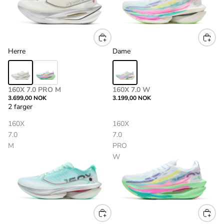
Herre
Dame
160X 7.0 PRO M
160X 7.0 W
3.699,00 NOK
3.199,00 NOK
2 farger
160X
160X
7.0
7.0
M
PRO
W