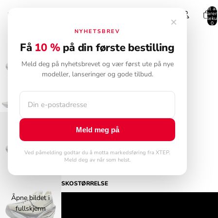
Totalt an
varer 
handleku
×
0
NYHETSBREV
Hjem
›
160X 7.0
›
160X 7.0 PRO M
Få
10 %
på din første bestilling
160X 7.0 PRO M
Meld deg på nyhetsbrevet og vær først ute på nye
Herre
modeller, lanseringer og gode tilbud.
3.699,00 NOK
FLERE FARGER
FARGER
Meld meg på
Åpne bildet i
fullskjerm
Ved påmelding godtar du å motta markedsføring fra XTEP.
Meld deg av når som helst.
Se video
SKOSTØRRELSE
Åpne bildet i
40
fullskjerm