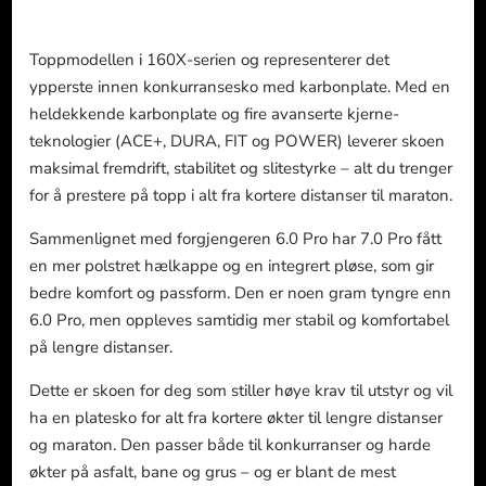
Toppmodellen i 160X-serien og representerer det
ypperste innen konkurransesko med karbonplate. Med en
heldekkende karbonplate og fire avanserte kjerne-
teknologier (ACE+, DURA, FIT og POWER) leverer skoen
maksimal fremdrift, stabilitet og slitestyrke – alt du trenger
for å prestere på topp i alt fra kortere distanser til maraton.
Sammenlignet med forgjengeren 6.0 Pro har 7.0 Pro fått
en mer polstret hælkappe og en integrert pløse, som gir
bedre komfort og passform. Den er noen gram tyngre enn
6.0 Pro, men oppleves samtidig mer stabil og komfortabel
på lengre distanser.
Dette er skoen for deg som stiller høye krav til utstyr og vil
ha en platesko for alt fra kortere økter til lengre distanser
og maraton. Den passer både til konkurranser og harde
økter på asfalt, bane og grus – og er blant de mest