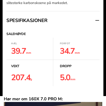
slitesterke karbonskoene på markedet.
SPESIFIKASJONER
SÅLEHØYDE
HÆL
FORFOT
39.7
34.7
mm
mm
VEKT
DROPP
207.4
5.0
g
mm
Hør mer om 160X 7.0 PRO M: