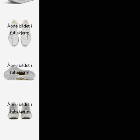
41
41.5
Åpne bildet i
fullskjerm
42
43
43.5
Åpne bildet i
fullskjerm
44
45
45.5
Åpne bildet i
fullskjerm
46
47