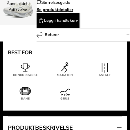
Størrelsesguide
Åpne bildet i
Se produktdetaljer
fullskjerm
Legg i handlekurv
Returer
BEST FOR
KONKURRANSE
MARATON
ASFALT
BANE
GRUS
PRODUKTBESKRIVELSE