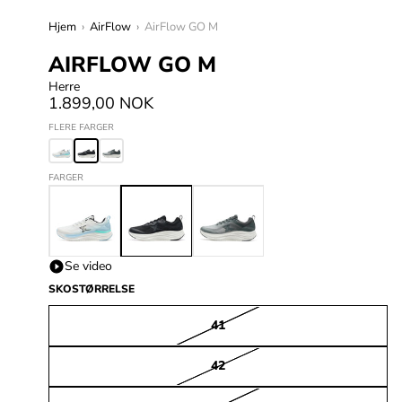
Hjem
›
AirFlow
›
AirFlow GO M
AIRFLOW GO M
Herre
1.899,00 NOK
FLERE FARGER
FARGER
Se video
SKOSTØRRELSE
41
42