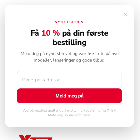
×
NYHETSBREV
Få
10 %
på din første
bestilling
Meld deg på nyhetsbrevet og vær først ute på nye
modeller, lanseringer og gode tilbud.
Meld meg på
Ved påmelding godtar du å motta markedsføring fra XTEP.
Meld deg av når som helst.