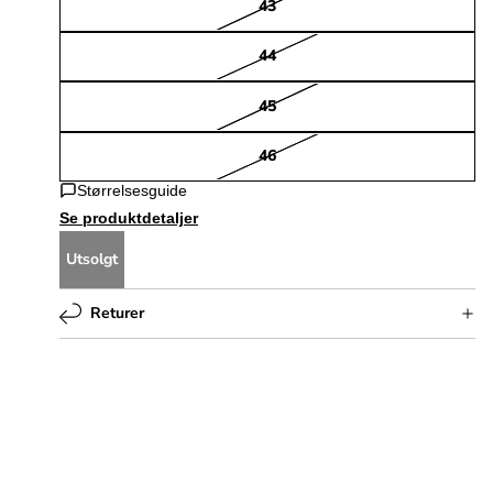
43
44
45
46
Størrelsesguide
Se produktdetaljer
Utsolgt
Returer